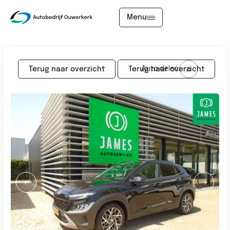
Menu
Auto delen:
Terug naar overzicht
Terug naar overzicht
Aanbod
Diensten
Werkplaats
Over ons
Verkocht
Contact
James voordelen