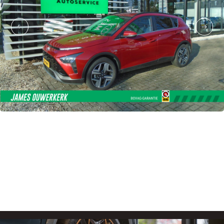
€ 24.950,-
KM-stand
Bouwjaar
Transmissie
25.966 km
2024
Automaat
of v.a € 348,- p/m