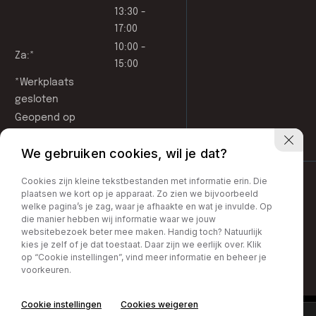
13:30 -
17:00
10:00 -
Za:*
15:00
*Werkplaats
gesloten
Geopend op
afspraak
We gebruiken cookies, wil je dat?
Cookies zijn kleine tekstbestanden met informatie erin. Die
plaatsen we kort op je apparaat. Zo zien we bijvoorbeeld
welke pagina’s je zag, waar je afhaakte en wat je invulde. Op
die manier hebben wij informatie waar we jouw
websitebezoek beter mee maken. Handig toch? Natuurlijk
kies je zelf of je dat toestaat. Daar zijn we eerlijk over. Klik
op “Cookie instellingen”, vind meer informatie en beheer je
Privacy Policy
voorkeuren.
Cookie instellingen
Cookies weigeren