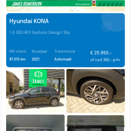
Hyundai KONA
1.6 GDI HEV Fashion Design Sky
KM-stand
Bouwjaar
Transmissie
€ 20.950,-
87.015 km
2021
Automaat
of v.a € 360,- p/m