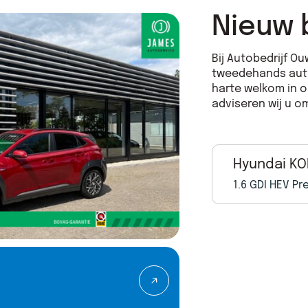
Nieuw 
Bij Autobedrijf O
tweedehands auto'
harte welkom in 
adviseren wij u 
Hyundai K
1.6 GDI HEV P
Hyundai KONA
1.6 GDI HEV Premium