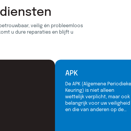
 diensten
betrouwbaar, veilig én probleemloos
omt u dure reparaties en blijft u
APK
De APK (Algemene Periodiek
Keuring) is niet alleen
wettelijk verplicht, maar ook
belangrijk voor uw veiligheid
en die van anderen op de
weg. Heeft uw auto de
leeftijd van 3 jaar bereikt?