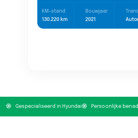
KM-stand
Bouwjaar
Tran
130.220 km
2021
Auto
Gespecialiseerd in Hyundai
Persoonlijke benad