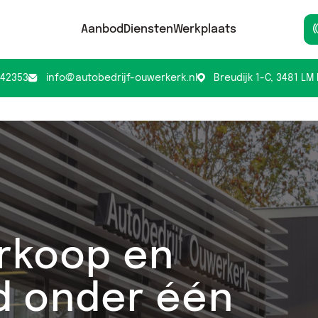
Aanbod
Diensten
Werkplaats
42353
info@autobedrijf-ouwerkerk.nl
Breudijk 1-C, 3481 L
erkoop en
 onder één