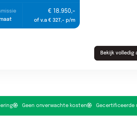
€ 18.950,-
smissie
KM-stand
Bou
maat
27.754 km
202
of v.a € 327,- p/m
Bekijk volledig
ering
Geen onverwachte kosten
Gecertificeerde