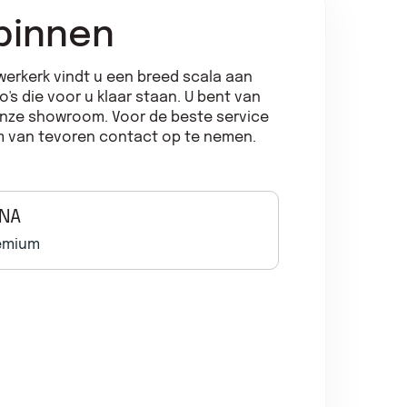
binnen
uwerkerk vindt u een breed scala aan
s die voor u klaar staan. U bent van
onze showroom. Voor de beste service
om van tevoren contact op te nemen.
ONA
Hyundai K
remium
1.6 GDI HEV P
Hy
1.6